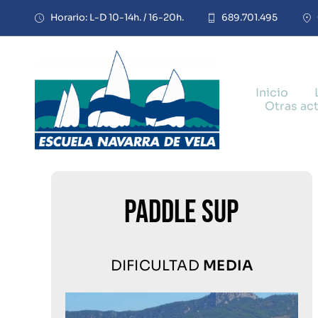
Saltar
Horario: L-D 10-14h. / 16-20h.
689.701.495
al
contenido
Inicio
Otras ac
PADDLE SUP
DIFICULTAD
MEDIA