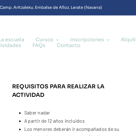
Camp. Aritzaleku. Embalse de Alloz. Lerate (Navarra)
La escuela
Cursos
Inscripciones
Alqui
tividades
FAQs
Contacto
REQUISITOS PARA REALIZAR LA
ACTIVIDAD
Saber nadar
A partir de 12 años incluidos
Los menores deberán ir acompañados de su