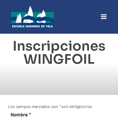
Saltar
al
contenido
Togg
Navi
Inicio
Inscripciones
La escuela
WINGFOIL
Cursos
Inscripciones
Alquileres
Los campos marcados con
*
son obligatorios
Otras actividades
Nombre
*