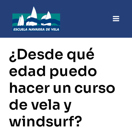
Saltar
al
contenido
Togg
Anterior
Siguiente
Navi
Inicio
¿Desde qué
La escuela
edad puedo
Cursos
hacer un curso
Inscripciones
de vela y
Alquileres
windsurf?
Otras actividades