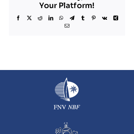
Your Platform!
Facebook
X
Reddit
LinkedIn
WhatsApp
Telegram
Tumblr
Pinterest
Vk
Xing
Correo
electrónico